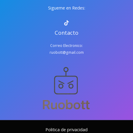
Sigueme en Redes:
Contacto
Correo Electronico:
ruobott@gmail.com
Politica de privacidad