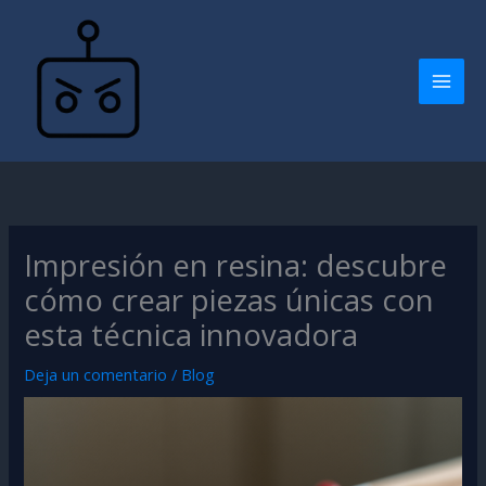
Ir
B
al
u
contenido
s
c
a
r
Impresión en resina: descubre
cómo crear piezas únicas con
esta técnica innovadora
Deja un comentario
/
Blog