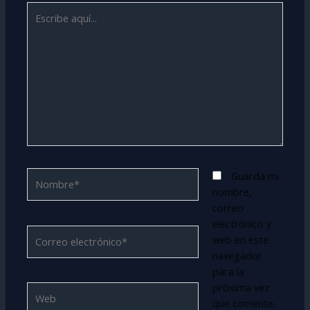
Escribe
aquí...
Nombre*
Guarda mi
nombre,
correo
electrónico y
Correo
web en este
electrónico*
navegador
para la
próxima vez
Web
que comente.