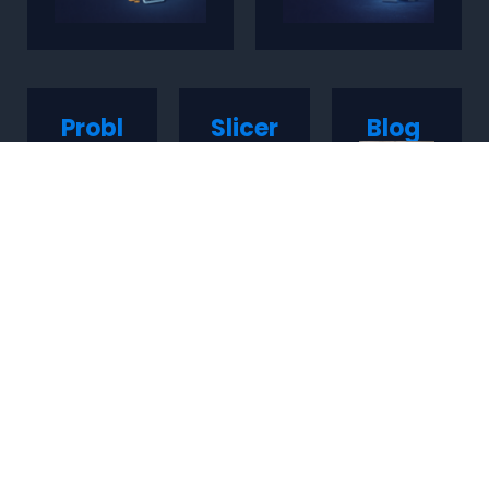
Probl
Slicer
Blog
emas
s
Comu
nes
Ultimas Entradas
Descubre los diferentes tipos de filamentos 3D para tus
impresiones
enero 29, 2026
Imprimir piezas 3D: La guía definitiva para crear objetos